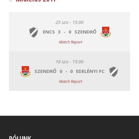
25 szo - 15:00
ENCS
3
-
0
SZENDRŐ
Match Report
18 szo - 15:00
SZENDRŐ
0
-
0
EDELÉNYI FC
Match Report
RÓLUNK