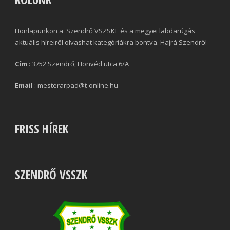
Honlapunkon a Szendrő VSZSKE és a megyei labdarúgás
aktuális híreiről olvashat kategóriákra bontva. Hajrá Szendrő!
Cím
: 3752 Szendrő, Honvéd utca 6/A
Email
: mesterarpad@t-online.hu
FRISS HÍREK
SZENDRŐ VSSZK