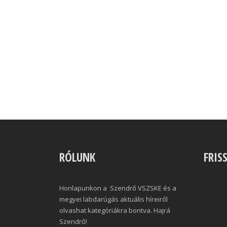
RÓLUNK
FRIS
Honlapunkon a Szendrő VSZSKE és a
megyei labdarúgás aktuális híreiről
olvashat kategóriákra bontva. Hajrá
Szendrő!