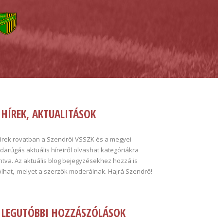
HÍREK, AKTUALITÁSOK
hírek rovatban a Szendrői VSSZK és a megyei
darúgás aktuális híreiről olvashat kategóriákra
tva. Az aktuális blog bejegyzésekhez hozzá is
ólhat, melyet a szerzők moderálnak. Hajrá Szendrő!
LEGUTÓBBI HOZZÁSZÓLÁSOK