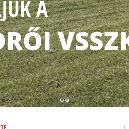
JÜK A
RŐI VSSZ
ETE