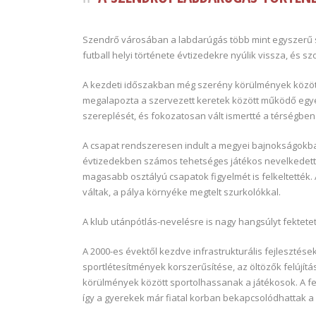
Szendrő városában a labdarúgás több mint egyszerű s
futball helyi története évtizedekre nyúlik vissza, és s
A kezdeti időszakban még szerény körülmények között 
megalapozta a szervezett keretek között működő egye
szereplését, és fokozatosan vált ismertté a térségben
A csapat rendszeresen indult a megyei bajnokságokban
évtizedekben számos tehetséges játékos nevelkedett 
magasabb osztályú csapatok figyelmét is felkeltették
váltak, a pálya környéke megtelt szurkolókkal.
A klub utánpótlás-nevelésre is nagy hangsúlyt fektetett
A 2000-es évektől kezdve infrastrukturális fejlesztése
sportlétesítmények korszerűsítése, az öltözők felújítá
körülmények között sportolhassanak a játékosok. A fel
így a gyerekek már fiatal korban bekapcsolódhattak a 