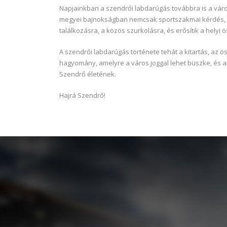
Napjainkban a szendrői labdarúgás továbbra is a váro
megyei bajnokságban nemcsak sportszakmai kérdés, h
találkozásra, a közös szurkolásra, és erősítik a helyi 
A szendrői labdarúgás története tehát a kitartás, az ö
hagyomány, amelyre a város joggal lehet büszke, és
Szendrő életének.
Hajrá Szendrő!