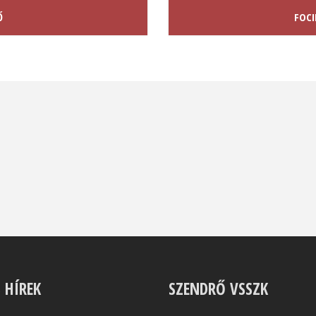
Ő
FOCI
S HÍREK
SZENDRŐ VSSZK