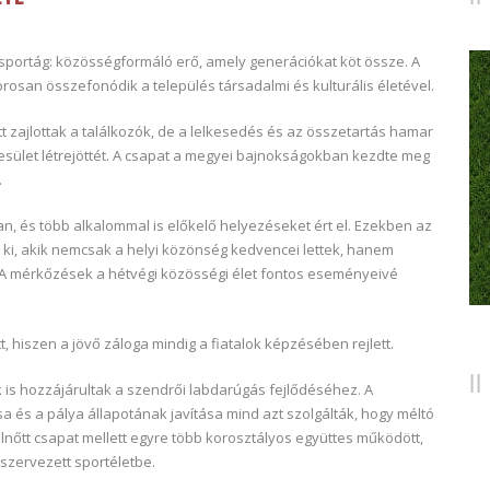
portág: közösségformáló erő, amely generációkat köt össze. A
zorosan összefonódik a település társadalmi és kulturális életével.
zajlottak a találkozók, de a lelkesedés és az összetartás hamar
sület létrejöttét. A csapat a megyei bajnokságokban kezdte meg
.
, és több alkalommal is előkelő helyezéseket ért el. Ezekben az
ki, akik nemcsak a helyi közönség kedvencei lettek, hanem
. A mérkőzések a hétvégi közösségi élet fontos eseményeivé
, hiszen a jövő záloga mindig a fiatalok képzésében rejlett.
k is hozzájárultak a szendrői labdarúgás fejlődéséhez. A
sa és a pálya állapotának javítása mind azt szolgálták, hogy méltó
nőtt csapat mellett egyre több korosztályos együttes működött,
szervezett sportéletbe.