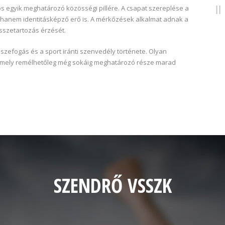
s egyik meghatározó közösségi pillére. A csapat szereplése a
anem identitásképző erő is. A mérkőzések alkalmat adnak a
összetartozás érzését.
sszefogás és a sport iránti szenvedély története. Olyan
 amely remélhetőleg még sokáig meghatározó része marad
SZENDRŐ VSSZK