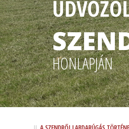
ÜDVÖZÖL
SZEND
HONLAPJÁN
A SZENDRŐI LABDARÚGÁS TÖRTÉN