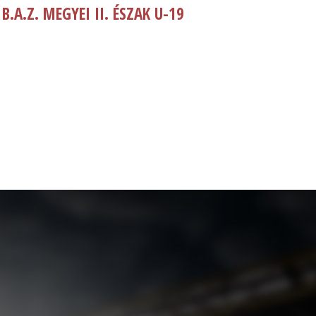
B.A.Z. MEGYEI II. ÉSZAK U-19