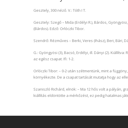
Gesztely, 300 néző. V.: Tóth I T.
Gesztely: Szegő – Mida (Erdélyi R.), Bárdos, Gyöngyösi,
(Bárdos). Edző: Orlóczki Tibor.
Szendrő: Rézműves – Berki, Veres (Ihász), Beri, Bári, Dá
G.: Gyöngyösi (3), Bacsó, Erdélyi, ill. Dányi (2). Kiállítva
az egész csapat. Ifi: 1-2.
Orlóczki Tibor: – 0-2 után szétmentünk, mint a függöny, 
környékezte. De a csapat tartását mutatja hogy az elle
Szaniszló Richárd, elnök: – Ma 12 hős volt a pályán, g
kiállítás eldöntötte a mérkőzést, ez pedig hatalmas ját