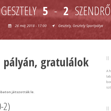
GESZTELY
5
-
2
SZENDRŐ
26 máj 2018 - 17:00
Gesztely, Gesztely Sportpálya
 pályán, gratulálok
A 
lab
bon
sz
mbaton játszották le.
0-2)