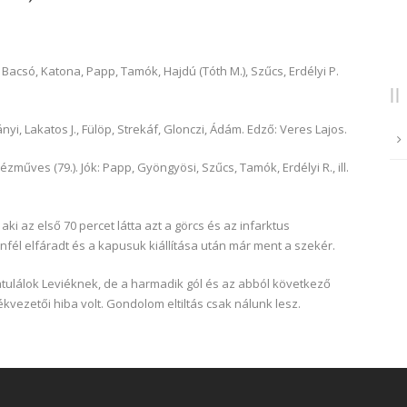
 Bacsó, Katona, Papp, Tamók, Hajdú (Tóth M.), Szűcs, Erdélyi P.
nyi, Lakatos J., Fülöp, Strekáf, Glonczi, Ádám. Edző: Veres Lajos.
: Rézműves (79.). Jók: Papp, Gyöngyösi, Szűcs, Tamók, Erdélyi R., ill.
aki az első 70 percet látta azt a görcs és az infarktus
nfél elfáradt és a kapusuk kiállítása után már ment a szekér.
ratulálok Leviéknek, de a harmadik gól és az abból következő
ékvezetői hiba volt. Gondolom eltiltás csak nálunk lesz.