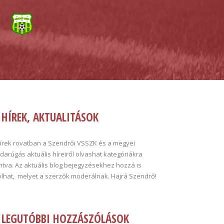
HÍREK, AKTUALITÁSOK
hírek rovatban a Szendrői VSSZK és a megyei
darúgás aktuális híreiről olvashat kategóriákra
tva. Az aktuális blog bejegyzésekhez hozzá is
ólhat, melyet a szerzők moderálnak. Hajrá Szendrő!
LEGUTÓBBI HOZZÁSZÓLÁSOK