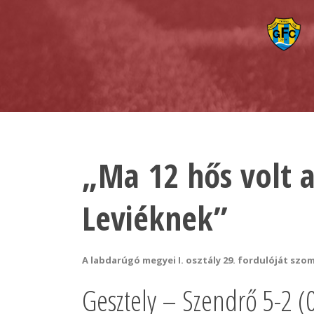
„Ma 12 hős volt a
Leviéknek”
A labdarúgó megyei I. osztály 29. fordulóját szo
Gesztely – Szendrő 5-2 (