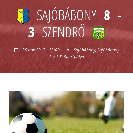
SAJÓBÁBONY
8
-
3
SZENDRŐ
25 nov 2017 - 13:00
Sajóbábony, Sajóbábony
S.V.S.E. Sportpálya