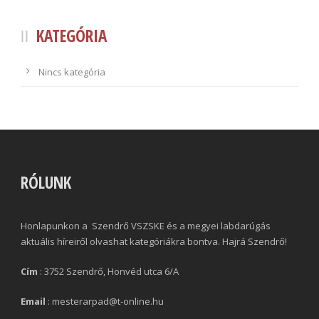
KATEGÓRIA
Nincs kategória
RÓLUNK
Honlapunkon a Szendrő VSZSKE és a megyei labdarúgás
aktuális híreiről olvashat kategóriákra bontva. Hajrá Szendrő!
Cím
: 3752 Szendrő, Honvéd utca 6/A
Email
: mesterarpad@t-online.hu