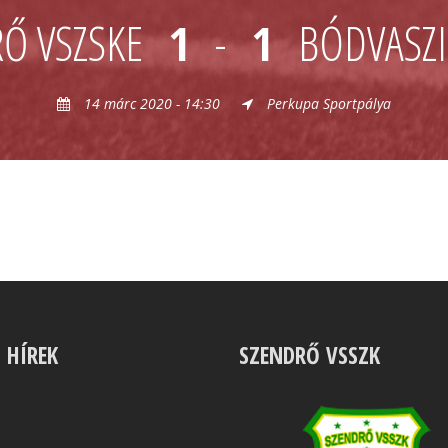
Ő VSZSKE
1
-
1
BÓDVASZI
14 márc 2020 - 14:30
Perkupa Sportpálya
S HÍREK
SZENDRŐ VSSZK