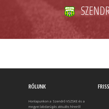
SZENDR
RÓLUNK
FRIS
Honlapunkon a Szendrő VSZSKE és a
megyei labdarúgás aktuális híreiről