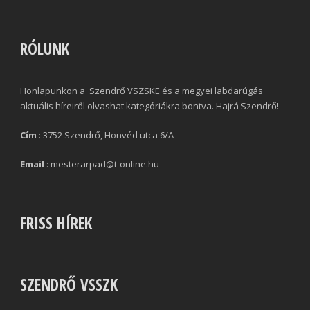
RÓLUNK
Honlapunkon a Szendrő VSZSKE és a megyei labdarúgás
aktuális híreiről olvashat kategóriákra bontva. Hajrá Szendrő!
Cím
: 3752 Szendrő, Honvéd utca 6/A
Email
: mesterarpad@t-online.hu
FRISS HÍREK
SZENDRŐ VSSZK