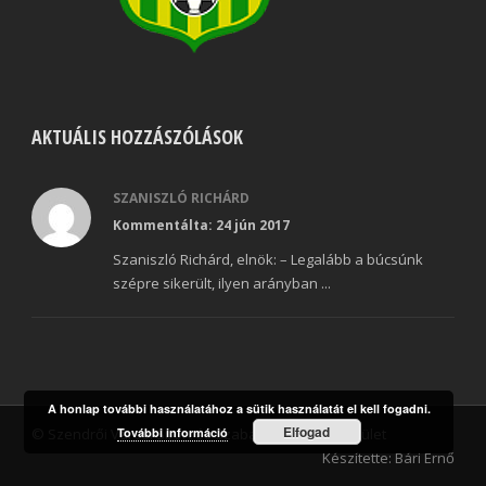
AKTUÁLIS HOZZÁSZÓLÁSOK
SZANISZLÓ RICHÁRD
Kommentálta: 24 jún 2017
Szaniszló Richárd, elnök: – Legalább a búcsúnk
szépre sikerült, ilyen arányban ...
A honlap további használatához a sütik használatát el kell fogadni.
Elfogad
© Szendrői Városi Sport és Szabadidő Klub Egyesület
További információ
Készítette: Bári Ernő