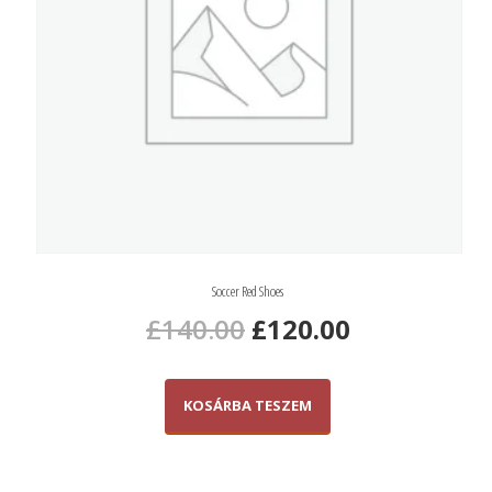
Soccer Red Shoes
Original
Current
£
140.00
£
120.00
price
price
KOSÁRBA TESZEM
was:
is:
£140.00.
£120.00.