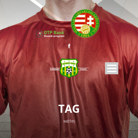
TAG
watches