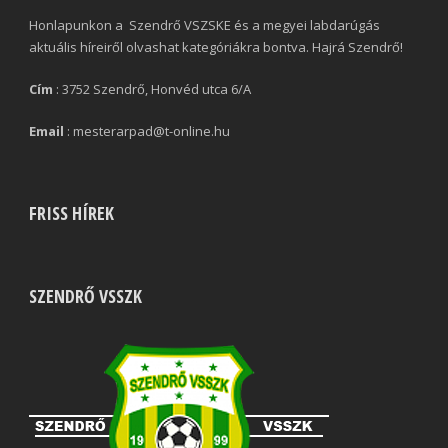
Honlapunkon a Szendrő VSZSKE és a megyei labdarúgás
aktuális híreiről olvashat kategóriákra bontva. Hajrá Szendrő!
Cím
: 3752 Szendrő, Honvéd utca 6/A
Email
: mesterarpad@t-online.hu
FRISS HÍREK
SZENDRŐ VSSZK