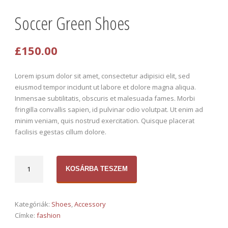
Soccer Green Shoes
£
150.00
Lorem ipsum dolor sit amet, consectetur adipisici elit, sed
eiusmod tempor incidunt ut labore et dolore magna aliqua.
Inmensae subtilitatis, obscuris et malesuada fames. Morbi
fringilla convallis sapien, id pulvinar odio volutpat. Ut enim ad
minim veniam, quis nostrud exercitation. Quisque placerat
facilisis egestas cillum dolore.
Soccer
KOSÁRBA TESZEM
Green
Shoes
mennyiség
Kategóriák:
Shoes
,
Accessory
Címke:
fashion