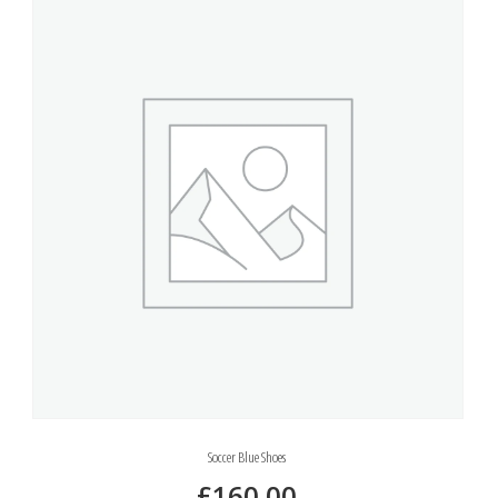
Soccer Blue Shoes
£
160.00