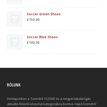
Soccer Green Shoes
£
150.00
Soccer Blue Shoes
£
160.00
RÓLUNK
Honlapunkon a Szendrő VSZSKE és a megyei labdarúgás
aktuális híreiről olvashat kategóriákra bontva. Hajrá Szendrő!