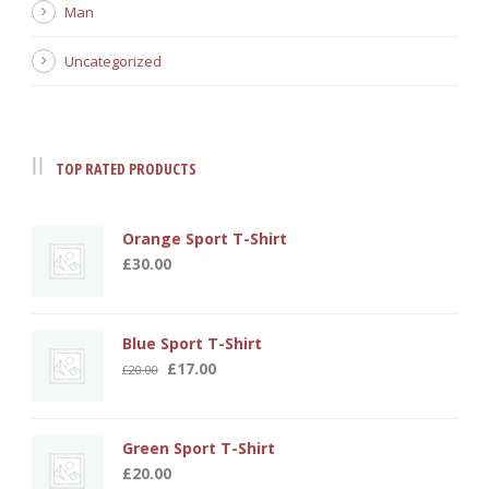
Man
Uncategorized
TOP RATED PRODUCTS
Orange Sport T-Shirt
£
30.00
Blue Sport T-Shirt
Original
Current
£
17.00
£
20.00
price
price
was:
is:
£20.00.
£17.00.
Green Sport T-Shirt
£
20.00