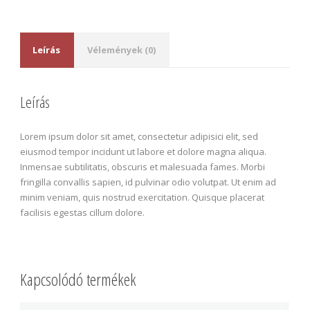
Leírás
Vélemények (0)
Leírás
Lorem ipsum dolor sit amet, consectetur adipisici elit, sed
eiusmod tempor incidunt ut labore et dolore magna aliqua.
Inmensae subtilitatis, obscuris et malesuada fames. Morbi
fringilla convallis sapien, id pulvinar odio volutpat. Ut enim ad
minim veniam, quis nostrud exercitation. Quisque placerat
facilisis egestas cillum dolore.
Kapcsolódó termékek