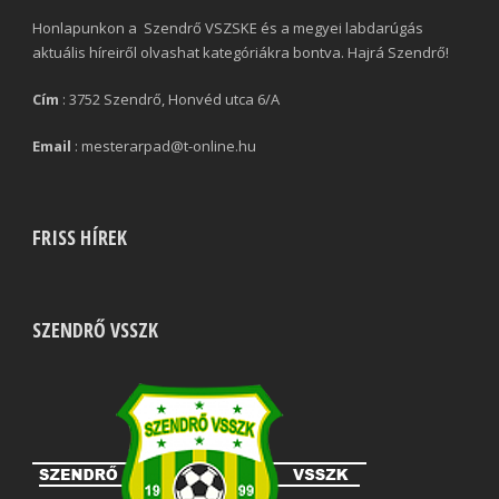
Honlapunkon a Szendrő VSZSKE és a megyei labdarúgás
aktuális híreiről olvashat kategóriákra bontva. Hajrá Szendrő!
Cím
: 3752 Szendrő, Honvéd utca 6/A
Email
: mesterarpad@t-online.hu
FRISS HÍREK
SZENDRŐ VSSZK