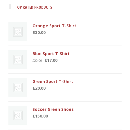
TOP RATED PRODUCTS
Orange Sport T-Shirt
£
30.00
Blue Sport T-Shirt
Original
Current
£
17.00
£
20.00
price
price
was:
is:
£20.00.
£17.00.
Green Sport T-Shirt
£
20.00
Soccer Green Shoes
£
150.00