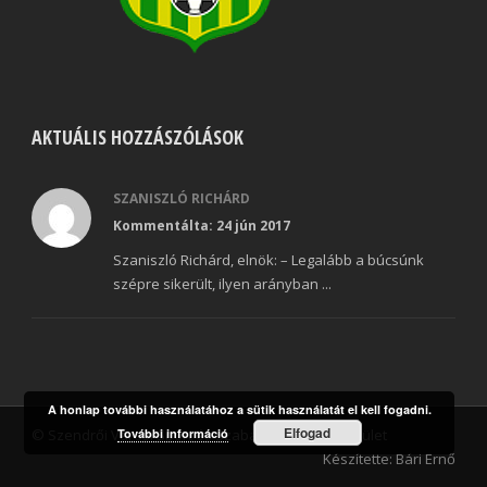
AKTUÁLIS HOZZÁSZÓLÁSOK
SZANISZLÓ RICHÁRD
Kommentálta: 24 jún 2017
Szaniszló Richárd, elnök: – Legalább a búcsúnk
szépre sikerült, ilyen arányban ...
A honlap további használatához a sütik használatát el kell fogadni.
Elfogad
© Szendrői Városi Sport és Szabadidő Klub Egyesület
További információ
Készítette: Bári Ernő