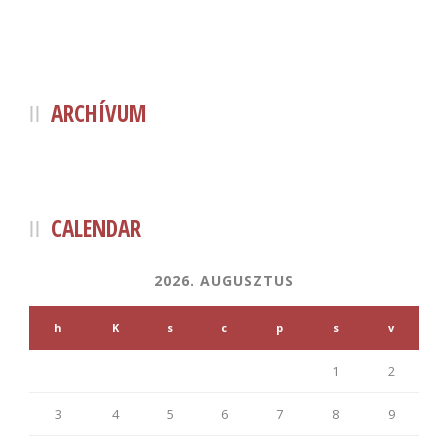
ARCHÍVUM
CALENDAR
2026. AUGUSZTUS
h
K
s
c
p
s
v
1
2
3
4
5
6
7
8
9