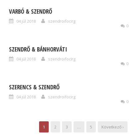
VARBÓ & SZENDRŐ
04 júl 2018
szendroifocirg
0
SZENDRŐ & BÁNHORVÁTI
04 júl 2018
szendroifocirg
0
SZERENCS & SZENDRŐ
04 júl 2018
szendroifocirg
0
1
2
3
…
5
Következő ›