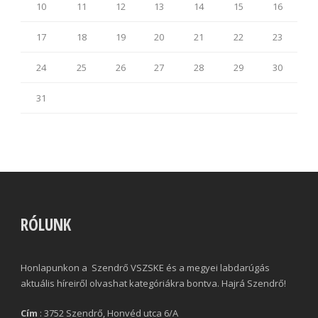
10
11
12
13
14
15
16
17
18
19
20
21
22
23
24
25
26
27
28
29
30
31
RÓLUNK
Honlapunkon a Szendrő VSZSKE és a megyei labdarúgás
aktuális híreiről olvashat kategóriákra bontva. Hajrá Szendrő!
Cím
: 3752 Szendrő, Honvéd utca 6/A