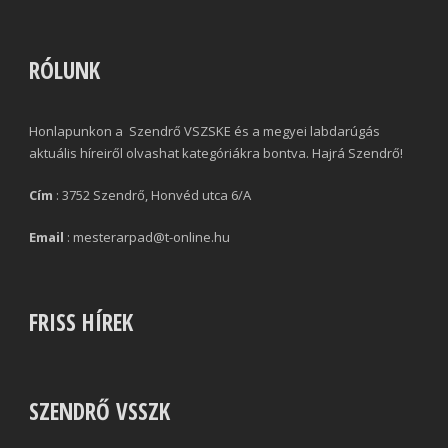
RÓLUNK
Honlapunkon a Szendrő VSZSKE és a megyei labdarúgás
aktuális híreiről olvashat kategóriákra bontva. Hajrá Szendrő!
Cím
: 3752 Szendrő, Honvéd utca 6/A
Email
: mesterarpad@t-online.hu
FRISS HÍREK
SZENDRŐ VSSZK