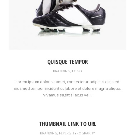
QUISQUE TEMPOR
BRANDING
,
LOGO
Lorem ipsum dolor sit amet, consectetur adipisici elit, sed
eiusmod tempor incidunt ut labore et dolore magna aliqua.
Vivamus sagittis lacus vel...
THUMBNAIL LINK TO URL
BRANDING
,
FLYERS
,
TYPOGRAPHY