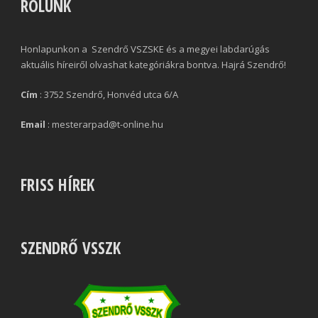
RÓLUNK
Honlapunkon a Szendrő VSZSKE és a megyei labdarúgás
aktuális híreiről olvashat kategóriákra bontva. Hajrá Szendrő!
Cím
: 3752 Szendrő, Honvéd utca 6/A
Email
: mesterarpad@t-online.hu
FRISS HÍREK
SZENDRŐ VSSZK