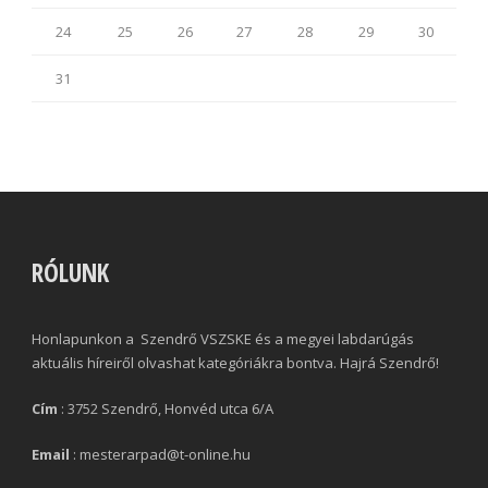
24
25
26
27
28
29
30
31
RÓLUNK
Honlapunkon a Szendrő VSZSKE és a megyei labdarúgás
aktuális híreiről olvashat kategóriákra bontva. Hajrá Szendrő!
Cím
: 3752 Szendrő, Honvéd utca 6/A
Email
: mesterarpad@t-online.hu