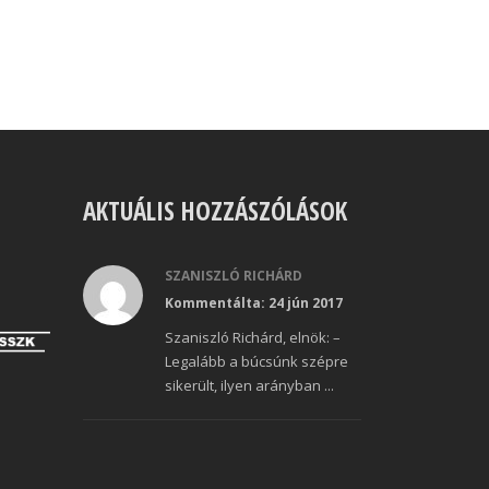
AKTUÁLIS HOZZÁSZÓLÁSOK
SZANISZLÓ RICHÁRD
Kommentálta: 24 jún 2017
Szaniszló Richárd, elnök: –
Legalább a búcsúnk szépre
sikerült, ilyen arányban ...