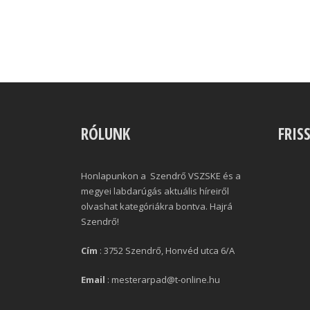
RÓLUNK
FRIS
Honlapunkon a Szendrő VSZSKE és a
megyei labdarúgás aktuális híreiről
olvashat kategóriákra bontva. Hajrá
Szendrő!
Cím
: 3752 Szendrő, Honvéd utca 6/A
Email
: mesterarpad@t-online.hu