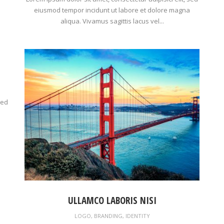
eiusmod tempor incidunt ut labore et dolore magna
aliqua. Vivamus sagittis lacus vel...
sed
ULLAMCO LABORIS NISI
LOGO
,
BRANDING
,
IDENTITY