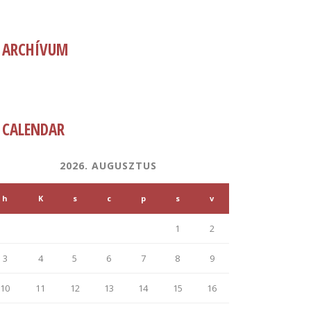
ARCHÍVUM
CALENDAR
2026. AUGUSZTUS
h
K
s
c
p
s
v
1
2
3
4
5
6
7
8
9
10
11
12
13
14
15
16