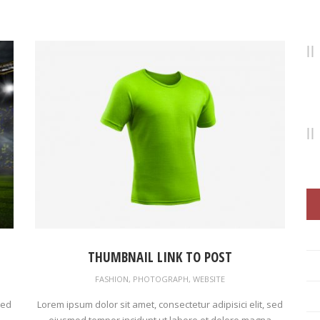
THUMBNAIL LINK TO POST
FASHION
,
PHOTOGRAPH
,
WEBSITE
sed
Lorem ipsum dolor sit amet, consectetur adipisici elit, sed
eiusmod tempor incidunt ut labore et dolore magna