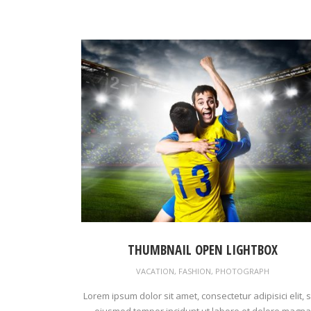
THUMBNAIL OPEN LIGHTBOX
VACATION
,
FASHION
,
PHOTOGRAPH
Lorem ipsum dolor sit amet, consectetur adipisici elit, 
eiusmod tempor incidunt ut labore et dolore magna