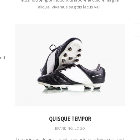
aliqua. Vivamus sagittis lacus vel...
sed
QUISQUE TEMPOR
BRANDING
,
LOGO
Lorem ipsum dolor sit amet, consectetur adipisici elit, sed