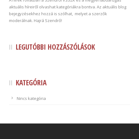
aktuális híreiről olvashat kategóriákra bontva. Az aktuális blog
bejegyzésekhez hozzá is szólhat, melyet a szerzők
moderálnak. Hajrá Szendrő!
LEGUTÓBBI HOZZÁSZÓLÁSOK
KATEGÓRIA
Nincs kategória