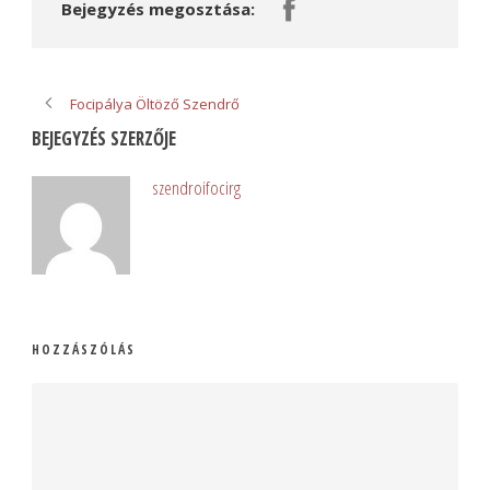
Bejegyzés megosztása:
Focipálya Öltöző Szendrő
BEJEGYZÉS SZERZŐJE
szendroifocirg
HOZZÁSZÓLÁS