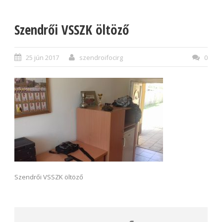
Szendrői VSSZK öltöző
25 jún 2017
szendroifocirg
0
Szendrői VSSZK öltöző