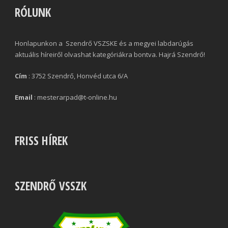
RÓLUNK
Honlapunkon a Szendrő VSZSKE és a megyei labdarúgás
aktuális híreiről olvashat kategóriákra bontva. Hajrá Szendrő!
Cím
: 3752 Szendrő, Honvéd utca 6/A
Email
: mesterarpad@t-online.hu
FRISS HÍREK
SZENDRŐ VSSZK