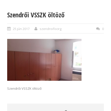
Szendrői VSSZK öltöző
25 jún 2017
szendroifocirg
0
Szendrői VSSZK öltöző