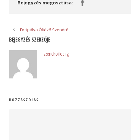
Bejegyzés megosztása:
Focipálya Öltöző Szendrő
BEJEGYZÉS SZERZŐJE
szendroifocirg
HOZZÁSZÓLÁS