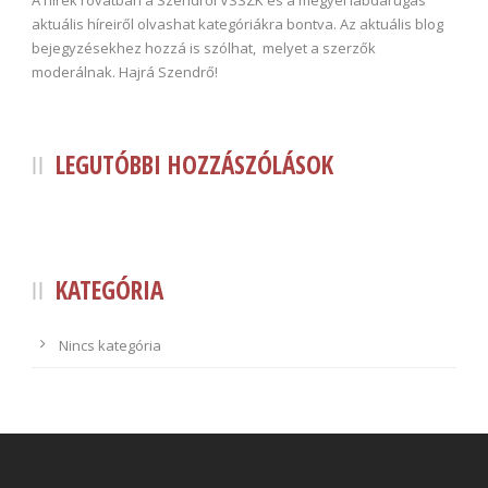
aktuális híreiről olvashat kategóriákra bontva. Az aktuális blog
bejegyzésekhez hozzá is szólhat, melyet a szerzők
moderálnak. Hajrá Szendrő!
LEGUTÓBBI HOZZÁSZÓLÁSOK
KATEGÓRIA
Nincs kategória