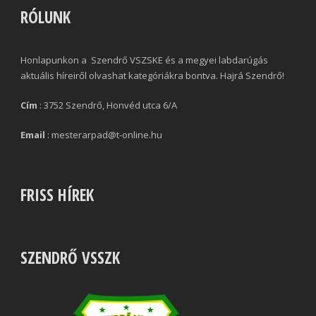
RÓLUNK
Honlapunkon a Szendrő VSZSKE és a megyei labdarúgás
aktuális híreiről olvashat kategóriákra bontva. Hajrá Szendrő!
Cím
: 3752 Szendrő, Honvéd utca 6/A
Email
: mesterarpad@t-online.hu
FRISS HÍREK
SZENDRŐ VSSZK