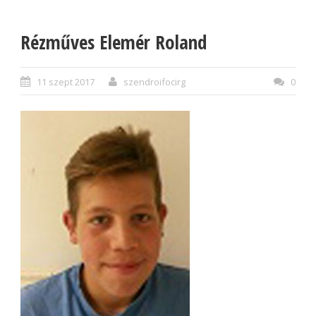
Rézműves Elemér Roland
11 szept 2017
szendroifocirg
0