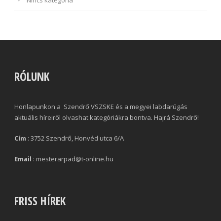
RÓLUNK
Honlapunkon a Szendrő VSZSKE és a megyei labdarúgás
aktuális híreiről olvashat kategóriákra bontva. Hajrá Szendrő!
Cím
: 3752 Szendrő, Honvéd utca 6/A
Email
: mesterarpad@t-online.hu
FRISS HÍREK