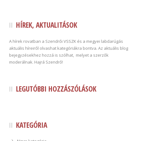
HÍREK, AKTUALITÁSOK
A hírek rovatban a Szendrői VSSZK és a megyei labdarúgás
aktuális híreiről olvashat kategóriákra bontva. Az aktuális blog
bejegyzésekhez hozzá is szólhat, melyet a szerzők
moderálnak. Hajrá Szendrő!
LEGUTÓBBI HOZZÁSZÓLÁSOK
KATEGÓRIA
Nincs kategória