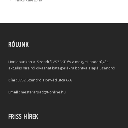
RÓLUNK
Honlapunkon a Szendrő VSZSKE és a megyei labdarúgás
aktuális híreiről olvashat kategóriákra bontva. Hajrá Szendrő!
Cím
: 3752 Szendrő, Honvéd utca 6/A
Email
: mesterarpad@t-online.hu
FRISS HÍREK