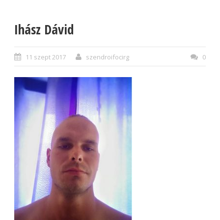
Ihász Dávid
11 szept 2017
szendroifocirg
0