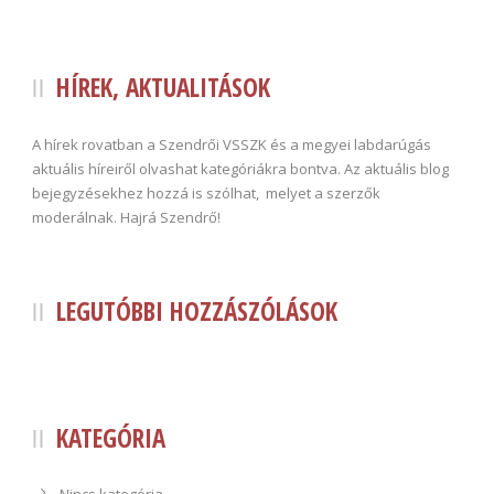
HÍREK, AKTUALITÁSOK
A hírek rovatban a Szendrői VSSZK és a megyei labdarúgás
aktuális híreiről olvashat kategóriákra bontva. Az aktuális blog
bejegyzésekhez hozzá is szólhat, melyet a szerzők
moderálnak. Hajrá Szendrő!
LEGUTÓBBI HOZZÁSZÓLÁSOK
KATEGÓRIA
Nincs kategória