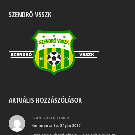
SZENDRŐ VSSZK
AKTUÁLIS HOZZÁSZÓLÁSOK
SZANISZLÓ RICHÁRD
Kommentálta: 24 jún 2017
Szaniszló Richárd, elnök: – Legalább a búcsúnk