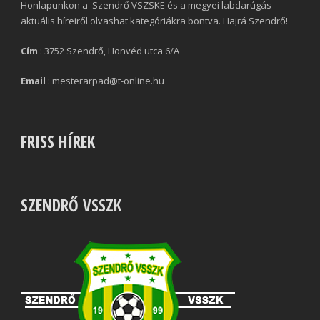
Honlapunkon a Szendrő VSZSKE és a megyei labdarúgás
aktuális híreiről olvashat kategóriákra bontva. Hajrá Szendrő!
Cím
: 3752 Szendrő, Honvéd utca 6/A
Email
: mesterarpad@t-online.hu
FRISS HÍREK
SZENDRŐ VSSZK