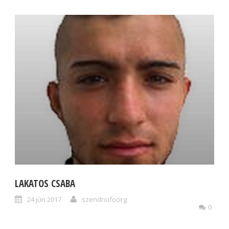
LAKATOS CSABA
24 jún 2017
szendroifocirg
0