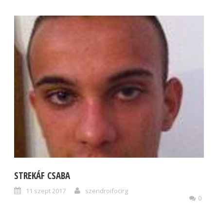
STREKÁF CSABA
11 szept 2017
szendroifocirg
0