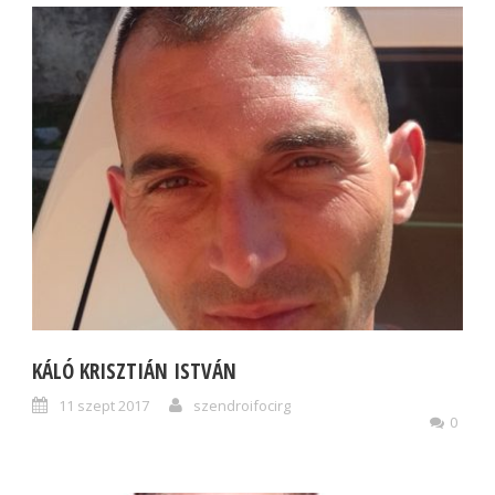
KÁLÓ KRISZTIÁN ISTVÁN
11 szept 2017
szendroifocirg
0