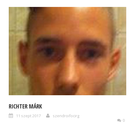
RICHTER MÁRK
11 szept 2017
szendroifocirg
0