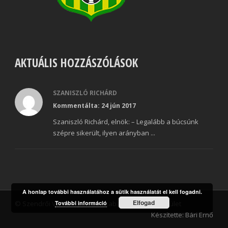
AKTUÁLIS HOZZÁSZÓLÁSOK
SZANISZLÓ RICHÁRD
Kommentálta: 24 jún 2017
Szaniszló Richárd, elnök: – Legalább a búcsúnk
szépre sikerült, ilyen arányban ...
A honlap további használatához a sütik használatát el kell fogadni.
Elfogad
© Szendrői Városi Sport és Szabadidő Klub Egyesület
További információ
Készítette: Bári Ernő