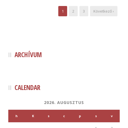
1
2
3
Következő ›
ARCHÍVUM
CALENDAR
2026. AUGUSZTUS
h
K
s
c
p
s
v