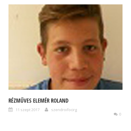
RÉZMŰVES ELEMÉR ROLAND
11 szept 2017
szendroifocirg
0