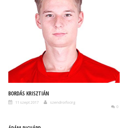
BORDÁS KRISZTIÁN
11 szept 2017
szendroifocirg
0