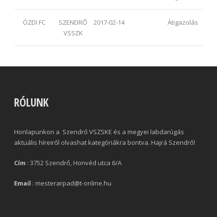
ÓZDI FC
SZENDRŐ
2017-02-14
Átigazolás
VSSZK
RÓLUNK
Honlapunkon a Szendrő VSZSKE és a megyei labdarúgás
aktuális híreiről olvashat kategóriákra bontva. Hajrá Szendrő!
Cím
: 3752 Szendrő, Honvéd utca 6/A
Email
: mesterarpad@t-online.hu