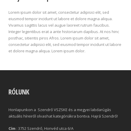
Lorem ipsum dolor sit amet, consectetur adipisici elit, sed
eiusmod tempor incidunt ut labore et dolore magna aliqua.
Vivamus sagittis lacus vel augue laoreet rutrum faucibus.
Integer legentibus erat a ante historiarum dapibus. At nos hinc
posthac, sitientis piros Afros. Lorem ipsum dolor sit amet,
consectetur adipisici elit, sed eiusmod tempor incidunt ut labore
et dolore magna aliqua. Lorem ipsum dolor.
RÓLUNK
Honlapunkon a Szendrő VSZSKE és a megyei labdarúgás
aktuális híreiről olvashat kategóriákra bontva. Hajrá Szendrő!
Cím
: 3752 Szendrő, Honvéd utca 6/A