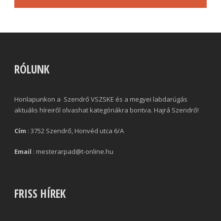
RÓLUNK
Honlapunkon a Szendrő VSZSKE és a megyei labdarúgás
aktuális híreiről olvashat kategóriákra bontva. Hajrá Szendrő!
Cím
: 3752 Szendrő, Honvéd utca 6/A
Email
: mesterarpad@t-online.hu
FRISS HÍREK