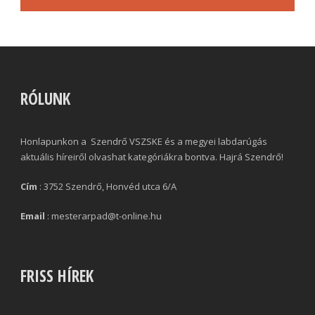
RÓLUNK
Honlapunkon a Szendrő VSZSKE és a megyei labdarúgás
aktuális híreiről olvashat kategóriákra bontva. Hajrá Szendrő!
Cím
: 3752 Szendrő, Honvéd utca 6/A
Email
: mesterarpad@t-online.hu
FRISS HÍREK