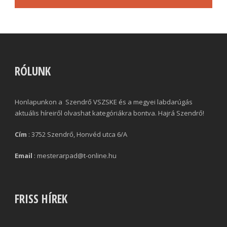
RÓLUNK
Honlapunkon a Szendrő VSZSKE és a megyei labdarúgás
aktuális híreiről olvashat kategóriákra bontva. Hajrá Szendrő!
Cím
: 3752 Szendrő, Honvéd utca 6/A
Email
: mesterarpad@t-online.hu
FRISS HÍREK