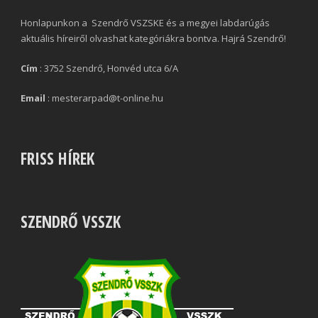
Honlapunkon a Szendrő VSZSKE és a megyei labdarúgás
aktuális híreiről olvashat kategóriákra bontva. Hajrá Szendrő!
Cím
: 3752 Szendrő, Honvéd utca 6/A
Email
: mesterarpad@t-online.hu
FRISS HÍREK
SZENDRŐ VSSZK