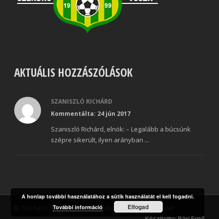
AKTUÁLIS HOZZÁSZÓLÁSOK
SZANISZLÓ RICHÁRD
Kommentálta: 24 jún 2017
Szaniszló Richárd, elnök: – Legalább a búcsúnk
szépre sikerült, ilyen arányban ...
A honlap további használatához a sütik használatát el kell fogadni.
Elfogad
További információ
© Szendrői Városi Sport és Szabadidő Klub Egyesület
Készítette: Bári Ernő