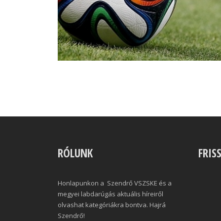
RÓLUNK
FRIS
Honlapunkon a Szendrő VSZSKE és a
megyei labdarúgás aktuális híreiről
olvashat kategóriákra bontva. Hajrá
Szendrő!