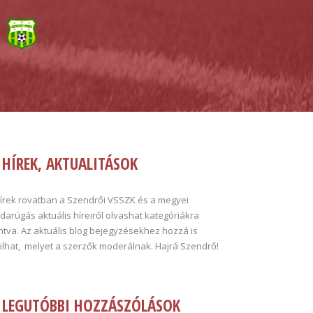
HÍREK, AKTUALITÁSOK
hírek rovatban a Szendrői VSSZK és a megyei
darúgás aktuális híreiről olvashat kategóriákra
tva. Az aktuális blog bejegyzésekhez hozzá is
ólhat, melyet a szerzők moderálnak. Hajrá Szendrő!
LEGUTÓBBI HOZZÁSZÓLÁSOK