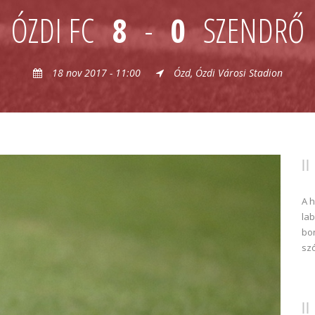
ÓZDI FC
8
-
0
SZENDRŐ
18 nov 2017 - 11:00
Ózd, Ózdi Városi Stadion
A 
lab
bon
sz