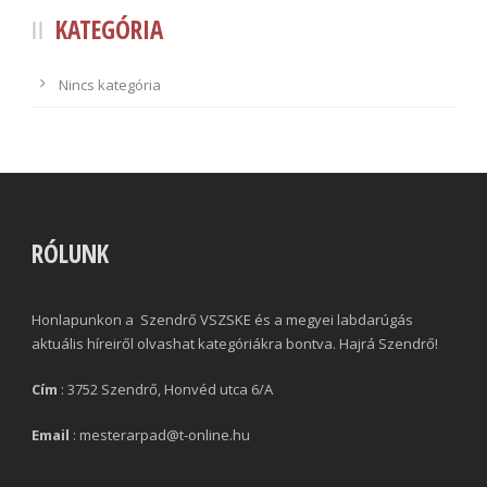
KATEGÓRIA
Nincs kategória
RÓLUNK
Honlapunkon a Szendrő VSZSKE és a megyei labdarúgás
aktuális híreiről olvashat kategóriákra bontva. Hajrá Szendrő!
Cím
: 3752 Szendrő, Honvéd utca 6/A
Email
: mesterarpad@t-online.hu