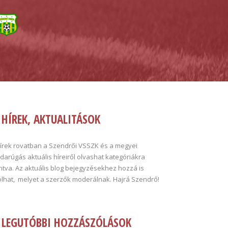
HÍREK, AKTUALITÁSOK
hírek rovatban a Szendrői VSSZK és a megyei
darúgás aktuális híreiről olvashat kategóriákra
tva. Az aktuális blog bejegyzésekhez hozzá is
ólhat, melyet a szerzők moderálnak. Hajrá Szendrő!
LEGUTÓBBI HOZZÁSZÓLÁSOK