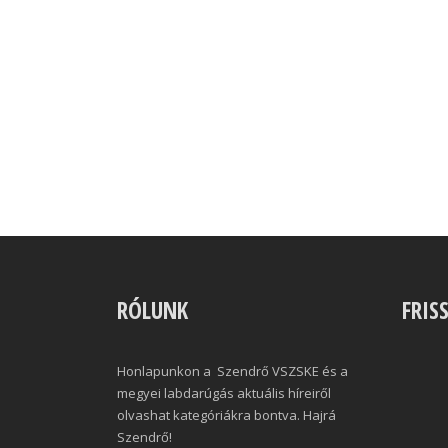
RÓLUNK
FRIS
Honlapunkon a Szendrő VSZSKE és a
megyei labdarúgás aktuális híreiről
olvashat kategóriákra bontva. Hajrá
Szendrő!