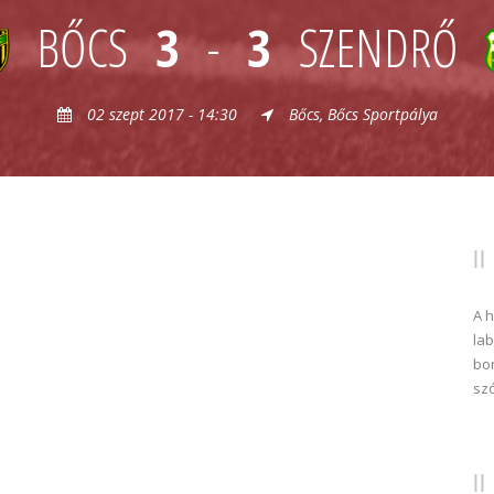
BŐCS
3
-
3
SZENDRŐ
02 szept 2017 - 14:30
Bőcs, Bőcs Sportpálya
A 
lab
bon
sz