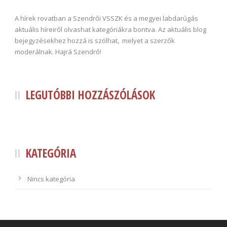
A hírek rovatban a Szendrői VSSZK és a megyei labdarúgás
aktuális híreiről olvashat kategóriákra bontva. Az aktuális blog
bejegyzésekhez hozzá is szólhat, melyet a szerzők
moderálnak. Hajrá Szendrő!
LEGUTÓBBI HOZZÁSZÓLÁSOK
KATEGÓRIA
Nincs kategória