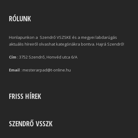
RÓLUNK
Honlapunkon a Szendrő VSZSKE és a megyei labdarúgás
aktuális híreiről olvashat kategóriákra bontva. Hajrá Szendrő!
Cím
: 3752 Szendrő, Honvéd utca 6/A
Email
: mesterarpad@t-online.hu
FRISS HÍREK
SZENDRŐ VSSZK